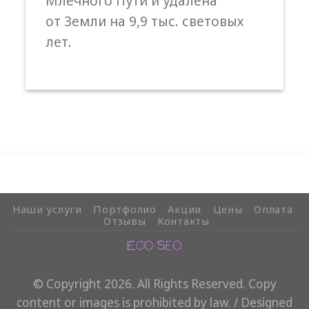
Млечного Пути и удалена
от Земли на 9,9 тыс. световых
лет.
Наши услуги
Портфолио
Акции
Цены
Оплата
Отзывы
Контакты
©
Copyright 2026. All Rights Reserved. Copy
content or images is prohibited by law. / Designed