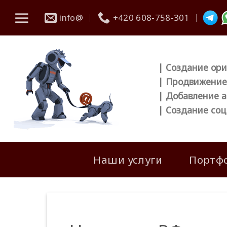
Skip
info@
+420 608-758-301
to
content
| Создание ори
| Продвижение 
| Добавление а
| Создание соц
Наши услуги
Портф