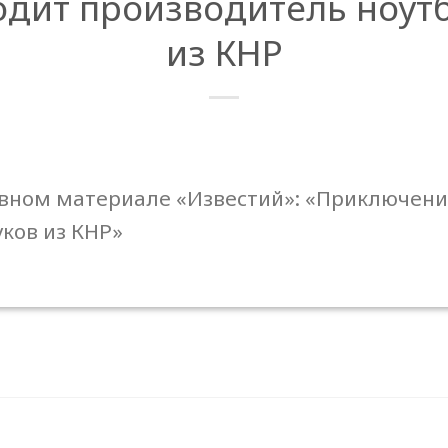
одит производитель ноутб
из КНР
вном материале «Известий»: «Приключени
ков из КНР»