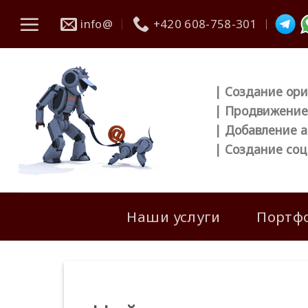
Skip
info@
+420 608-758-301
to
content
| Создание ори
| Продвижение 
| Добавление а
| Создание соц
Наши услуги
Портф