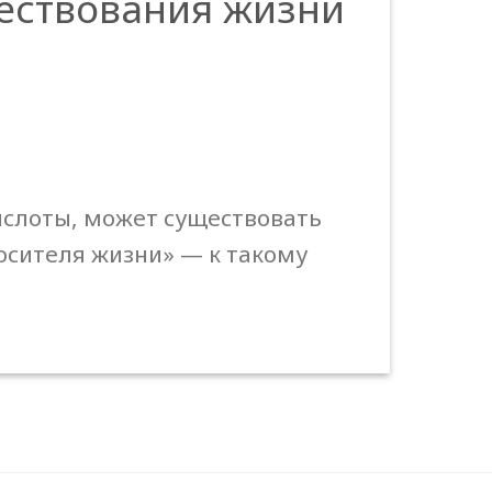
ествования жизни
ислоты, может существовать
осителя жизни» — к такому