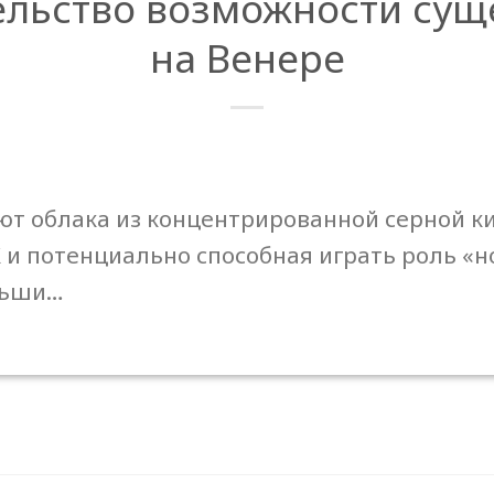
ельство возможности сущ
на Венере
ют облака из концентрированной серной к
 потенциально способная играть роль «н
льши…